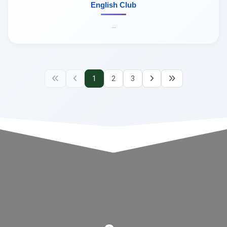
English Club
...
1
2
3